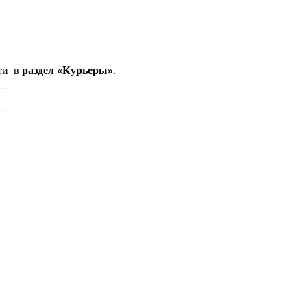
йти в
раздел «Курьеры»
.