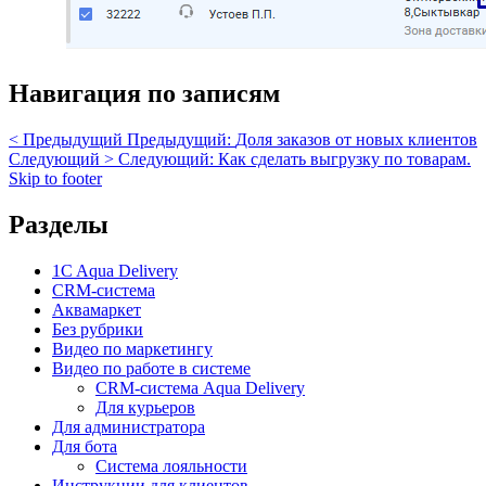
Навигация по записям
< Предыдущий
Предыдущий:
Доля заказов от новых клиентов
Следующий >
Следующий:
Как сделать выгрузку по товарам.
Skip to footer
Разделы
1C Aqua Delivery
CRM-система
Аквамаркет
Без рубрики
Видео по маркетингу
Видео по работе в системе
CRM-система Aqua Delivery
Для курьеров
Для администратора
Для бота
Система лояльности
Инструкции для клиентов